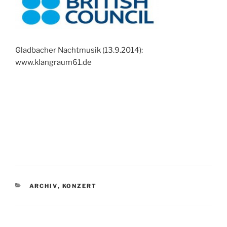
Gladbacher Nachtmusik (13.9.2014):
www.klangraum61.de
KATEGORIEN
ARCHIV
,
KONZERT