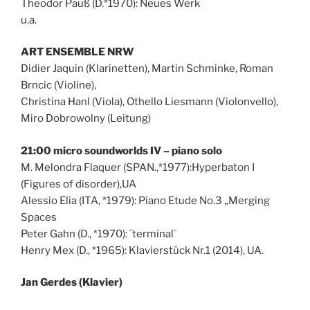
Theodor Pauß (D.*1970): Neues Werk
u.a.
ART ENSEMBLE NRW
Didier Jaquin (Klarinetten), Martin Schminke, Roman
Brncic (Violine),
Christina Hanl (Viola), Othello Liesmann (Violonvello),
Miro Dobrowolny (Leitung)
21:00 micro soundworlds IV – piano solo
M. Melondra Flaquer (SPAN.,*1977):Hyperbaton I
(Figures of disorder),UA
Alessio Elia (ITA, *1979): Piano Etude No.3 „Merging
Spaces
Peter Gahn (D., *1970): ´terminal`
Henry Mex (D., *1965): Klavierstück Nr.1 (2014), UA.
Jan Gerdes (Klavier)