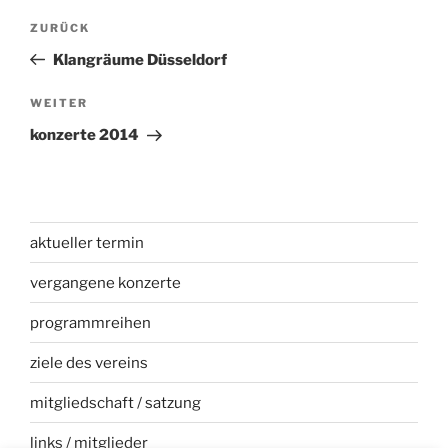
Beitragsnavigation
Vorheriger
ZURÜCK
Beitrag
Klangräume Düsseldorf
Nächster
WEITER
Beitrag
konzerte 2014
aktueller termin
vergangene konzerte
programmreihen
ziele des vereins
mitgliedschaft / satzung
links / mitglieder