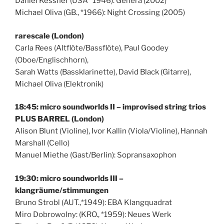
Daniel Kessner (USA *1946): Genera (2002)
Michael Oliva (GB., *1966): Night Crossing (2005)
rarescale (London)
Carla Rees (Altflöte/Bassflöte), Paul Goodey
(Oboe/Englischhorn),
Sarah Watts (Bassklarinette), David Black (Gitarre),
Michael Oliva (Elektronik)
18:45: micro soundworlds II – improvised string trios
PLUS BARREL (London)
Alison Blunt (Violine), Ivor Kallin (Viola/Violine), Hannah
Marshall (Cello)
Manuel Miethe (Gast/Berlin): Sopransaxophon
19:30: micro soundworlds III –
klangräume/stimmungen
Bruno Strobl (AUT.,*1949): EBA Klangquadrat
Miro Dobrowolny: (KRO., *1959): Neues Werk