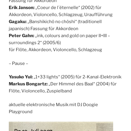
Fassung für Akkordeon
Erik Janson:
„Coeur de l´éternelle“ (2002) für
Akkordeon, Violoncello, Schlagzeug, Uraufführung
Gagaku:
„Banshikichô no chôshi“ (traditionell
japanisch) Fassung für Akkordeon
Peter Gahn:
„ink, colours and gold on paper II+III –
surroundings 2“ (2005/6)
für Flöte, Akkordeon, Violoncello, Schlagzeug
– Pause –
Yasuko Yui:
„1+33 lights“ (2005) für 2-Kanal-Elektronik
Markus Bongartz:
„Der Himmel des Baal“ (2004) für
Flöte, Violoncello, Zuspielband
aktuelle elektronische Musik mit DJ Doogie
Playground