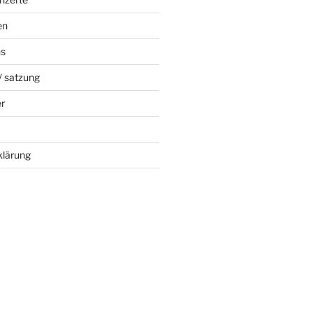
en
ns
/ satzung
er
klärung