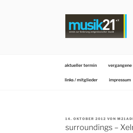
Zum
Inhalt
springen
aktueller termin
vergangene 
links / mitglieder
impressum
VERÖFFENTLICHT
14. OKTOBER 2012
VON
M21AD
AM
surroundings – Xe