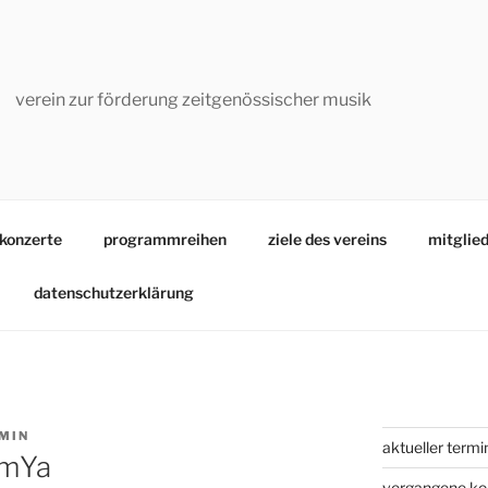
verein zur förderung zeitgenössischer musik
konzerte
programmreihen
ziele des vereins
mitglied
datenschutzerklärung
MIN
aktueller termi
lmYa
vergangene ko