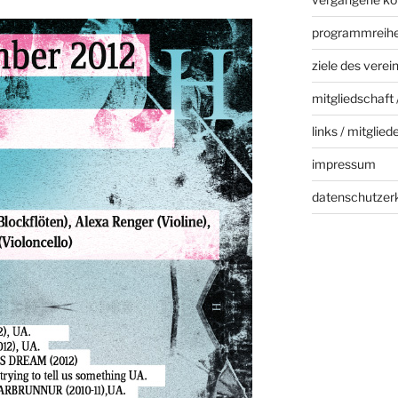
programmreih
ziele des verei
mitgliedschaft 
links / mitglied
impressum
datenschutzer