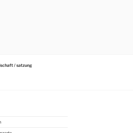
schaft / satzung
n
nzerte