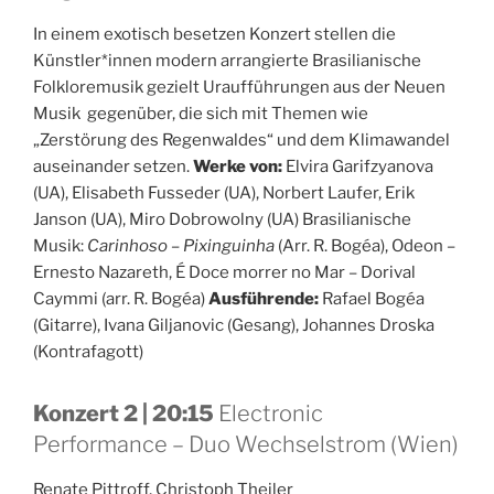
In einem exotisch besetzen Konzert stellen die
Künstler*innen modern arrangierte Brasilianische
Folkloremusik gezielt Uraufführungen aus der Neuen
Musik gegenüber, die sich mit Themen wie
„Zerstörung des Regenwaldes“ und dem Klimawandel
auseinander setzen.
Werke von:
Elvira Garifzyanova
(UA), Elisabeth Fusseder (UA), Norbert Laufer, Erik
Janson (UA), Miro Dobrowolny (UA) Brasilianische
Musik:
Carinhoso – Pixinguinha
(Arr. R. Bogéa), Odeon –
Ernesto Nazareth, É Doce morrer no Mar – Dorival
Caymmi (arr. R. Bogéa)
Ausführende:
Rafael Bogéa
(Gitarre), Ivana Giljanovic (Gesang), Johannes Droska
(Kontrafagott)
Konzert 2 | 20:15
Electronic
Performance – Duo Wechselstrom (Wien)
Renate Pittroff, Christoph Theiler