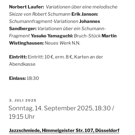
Norbert Laufer:
Variationen über eine melodische
Skizze von Robert Schumann
Erik Janson:
Schumannfragment-Variationen
Johannes
Sandberger:
Variationen über ein Schumann-
Fragment
Yasuko Yamaguchi:
Bruch-Stück
Martin
Wistinghausen:
Neues Werk
N.N.
Eintritt:
Eintritt: 10 €, erm. 8 €, Karten an der
Abendkasse
Einlass:
18:30
VERÖFFENTLICHT
3. JULI 2025
AM
Sonntag, 14. September 2025, 18:30 /
19:15 Uhr
Jazzschmiede, Himmelgeister Str. 107, Düsseldorf