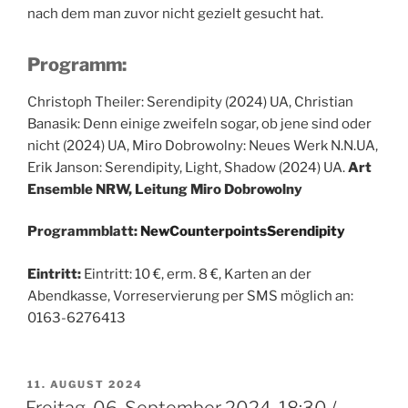
nach dem man zuvor nicht gezielt gesucht hat.
Programm:
Christoph Theiler: Serendipity (2024) UA, Christian
Banasik: Denn einige zweifeln sogar, ob jene sind oder
nicht (2024) UA, Miro Dobrowolny: Neues Werk N.N.UA,
Erik Janson: Serendipity, Light, Shadow (2024) UA.
Art
Ensemble NRW, Leitung Miro Dobrowolny
Programmblatt:
NewCounterpointsSerendipity
Eintritt:
Eintritt: 10 €, erm. 8 €, Karten an der
Abendkasse, Vorreservierung per SMS möglich an:
0163-6276413
VERÖFFENTLICHT
11. AUGUST 2024
AM