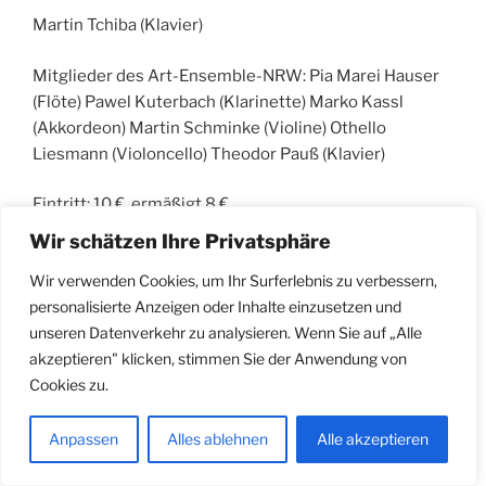
Martin Tchiba (Klavier)
Mitglieder des Art-Ensemble-NRW: Pia Marei Hauser
(Flöte) Pawel Kuterbach (Klarinette) Marko Kassl
(Akkordeon) Martin Schminke (Violine) Othello
Liesmann (Violoncello) Theodor Pauß (Klavier)
Eintritt: 10 €, ermäßigt 8 €
Wir schätzen Ihre Privatsphäre
Wir verwenden Cookies, um Ihr Surferlebnis zu verbessern,
VERÖFFENTLICHT
30. AUGUST 2023
AM
personalisierte Anzeigen oder Inhalte einzusetzen und
Sonntag, 15. Oktober 2023, 18:30 Uhr
unseren Datenverkehr zu analysieren. Wenn Sie auf „Alle
akzeptieren" klicken, stimmen Sie der Anwendung von
Palais Wittgenstein Bilker Str. 7-9 (D-Altstadt)
Cookies zu.
Anpassen
Alles ablehnen
Alle akzeptieren