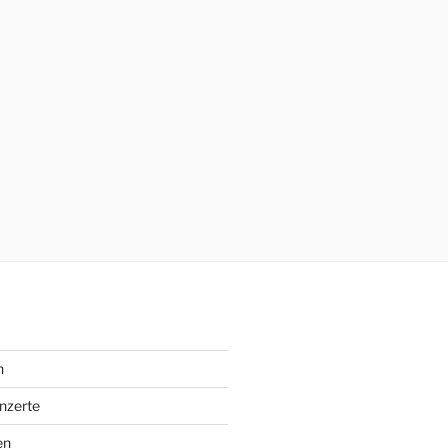
n
nzerte
en