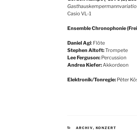
Gasthauskempermannvariati
Casio VL-1
Ensemble Chronophonie (Fre
Daniel Agi
: Flöte
Stephen Altoft:
Trompete
Lee Ferguson:
Percussion
Andrea Kiefer:
Akkordeon
Elektronik/Tonregie:
Pèter Kö
KATEGORIEN
ARCHIV
,
KONZERT