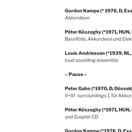
Gordon Kampe (* 1976, D, Es
Akkordeon
Pèter Köszeghy (*1971, HUN, 
Bassflöte, Akkordeon und Elek
Louis Andriessen (*1939, NL,
loud sounding ensemble
– Pause –
Peter Gahn (*1970, D, Düssel
II+III -surroundings 1
, für Akko
Pèter Köszeghy (*1971, HUN, 
und Zuspiel-CD
Gordon Kampe (*1976 ,D, Ess