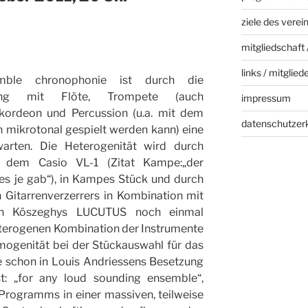
ziele des verei
mitgliedschaft 
links / mitglied
le chronophonie ist durch die
zung mit Flöte, Trompete (auch
impressum
kordeon und Percussion (u.a. mit dem
datenschutzer
h mikrotonal gespielt werden kann) eine
arten. Die Heterogenität wird durch
e dem Casio VL-1 (Zitat Kampe:„der
 es je gab“), in Kampes Stück und durch
 Gitarrenverzerrers in Kombination mit
in Köszeghys LUCUTUS noch einmal
eterogenen Kombination der Instrumente
ogenität bei der Stückauswahl für das
 schon in Louis Andriessens Besetzung
t: „for any loud sounding ensemble“,
Programms in einer massiven, teilweise