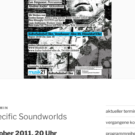
MIN
aktueller termi
ecific Soundworlds
vergangene ko
ober 2011, 20 Uhr
programmreih