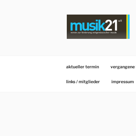
Zum
Inhalt
springen
aktueller termin
vergangene 
links / mitglieder
impressum