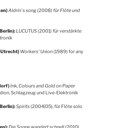
sen)
Aldrin`s song
(2008)
für Flöte und
Berlin):
LUCUTUS
(2001)
für verstärkte
tronik
 Utrecht)
Workers‘ Union
(1989) for any
dorf)
Ink, Colours and Gold on Paper
rdion, Schlagzeug und Live-Elektronik
Berlin):
Spirits
(2004|05), für Flöte solo
en):
Die Sonne wandert schnell (2010)