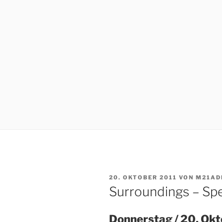
VERÖFFENTLICHT
20. OKTOBER 2011
VON
M21AD
AM
Surroundings – Sp
Donnerstag / 20. Okt