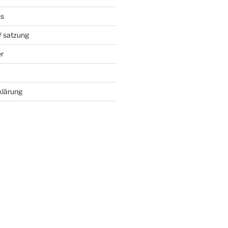
ns
/ satzung
er
klärung